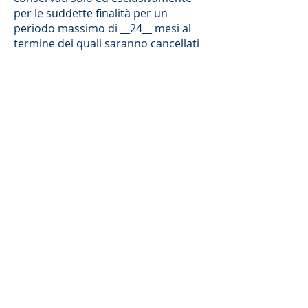
per le suddette finalità per un
periodo massimo di __24__ mesi al
termine dei quali saranno cancellati
automaticamente
DIRITTI DEGLI INTERESSATI
Ai sensi del Regolamento (UE)
2016/679, Lei ha diritto di chiedere al
Titolare del trattamento l’accesso ai
Suoi dati personali (art. 15), la
rettifica (art. 16) o la cancellazione
(art. 17) degli stessi, la limitazione del
trattamento che lo riguardano
(art.18) o di opporsi al loro
trattamento (art. 21), oltre al diritto
alla portabilità dei dati (art. 20)
altresì, che Lei potrà esercitare i
diritti di cui al paragrafo precedente,