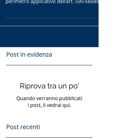
Unite, chiamate a dirimere il nodo del
perimetro applicativo dell’art. 590-sexies
c.p. e a...
Post in evidenza
Riprova tra un po'
Quando verranno pubblicati
i post, li vedrai qui.
Post recenti