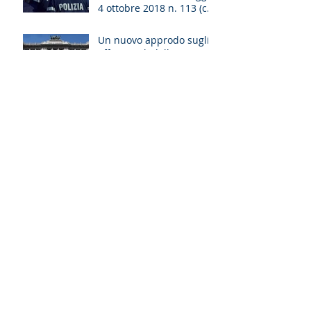
4 ottobre 2018 n. 113 (cd.
decreto sicurezza)
Un nuovo approdo sugli
effetti civili della
sentenza di
patteggiamento
La Cassazione si
pronuncia nuovamente,
delineandone i confini,
sul principio di
affidamento nell&#39
Ampliati gli spazi della
procedibilità a querela
per i reati che offendono
la persona e il patrimoni
Archivio
luglio 2023
(4)
4 post
dicembre 2020
(2)
2 post
ottobre 2018
(1)
1 post