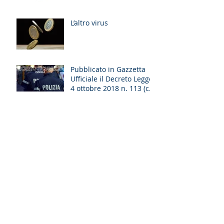
L’altro virus
Pubblicato in Gazzetta
Ufficiale il Decreto Legge
4 ottobre 2018 n. 113 (cd.
decreto sicurezza)
Un nuovo approdo sugli
effetti civili della
sentenza di
patteggiamento
La Cassazione si
pronuncia nuovamente,
delineandone i confini,
sul principio di
affidamento nell&#39
Ampliati gli spazi della
procedibilità a querela
per i reati che offendono