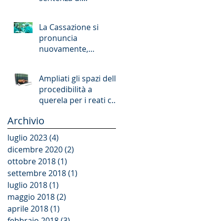
patteggiamento
La Cassazione si
pronuncia
nuovamente,
delineandone i
confini, sul principio
Ampliati gli spazi della
di affidamento
procedibilità a
nell&#39
querela per i reati che
offendono la persona
Archivio
e il patrimoni
luglio 2023
(4)
4 post
dicembre 2020
(2)
2 post
ottobre 2018
(1)
1 post
settembre 2018
(1)
1 post
luglio 2018
(1)
1 post
maggio 2018
(2)
2 post
aprile 2018
(1)
1 post
febbraio 2018
(3)
3 post