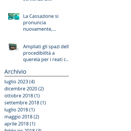
patteggiamento
La Cassazione si
pronuncia
nuovamente,
delineandone i
confini, sul principio
Ampliati gli spazi della
di affidamento
procedibilità a
nell&#39
querela per i reati che
offendono la persona
Archivio
e il patrimoni
luglio 2023
(4)
4 post
dicembre 2020
(2)
2 post
ottobre 2018
(1)
1 post
settembre 2018
(1)
1 post
luglio 2018
(1)
1 post
maggio 2018
(2)
2 post
aprile 2018
(1)
1 post
febbraio 2018
(3)
3 post