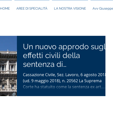
HOME
AREE DI SPECIALITÀ
LA NOSTRA VISIONE
Avv Giuseppe
Un nuovo approdo sugli
effetti civili della
sentenza di
patteggiamento
Cassazione Civile, Sez. Lavoro, 6 agosto 2018
(ud. 9 maggio 2018), n. 20562 La Suprema
Corte ha statuito come la sentenza ex art.
444...