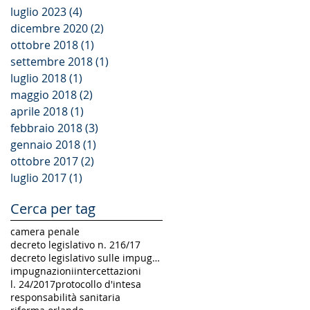
luglio 2023
(4)
offendono la
4 post
persona e il
dicembre 2020
(2)
2 post
patrimoni
ottobre 2018
(1)
1 post
settembre 2018
(1)
1 post
luglio 2018
(1)
1 post
maggio 2018
(2)
2 post
aprile 2018
(1)
1 post
febbraio 2018
(3)
3 post
gennaio 2018
(1)
1 post
ottobre 2017
(2)
2 post
luglio 2017
(1)
1 post
Cerca per tag
camera penale
decreto legislativo n. 216/17
decreto legislativo sulle impugnazioni
impugnazioni
intercettazioni
l. 24/2017
protocollo d'intesa
responsabilità sanitaria