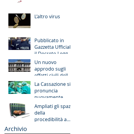
L’altro virus
Pubblicato in
Gazzetta Ufficiale
il Decreto Legge
4 ottobre 2018 n.
Un nuovo
113 (cd. decreto
approdo sugli
sicurezza)
effetti civili della
sentenza di
La Cassazione si
patteggiamento
pronuncia
nuovamente,
delineandone i
Ampliati gli spazi
confini, sul
della
principio di
procedibilità a
affidamento
querela per i
Archivio
nell&#39
reati che