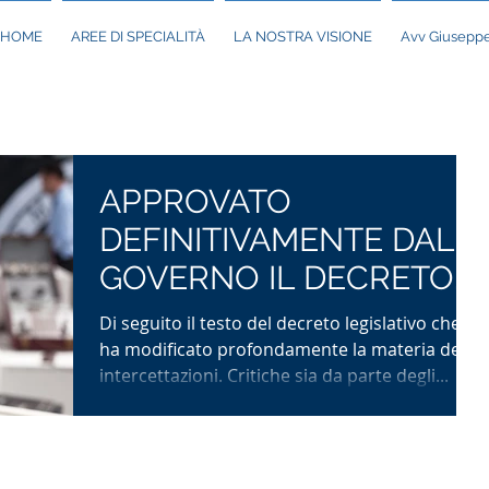
HOME
AREE DI SPECIALITÀ
LA NOSTRA VISIONE
Avv Giuseppe
APPROVATO
DEFINITIVAMENTE DAL
GOVERNO IL DECRETO
LEGISLATIVO SULLE
Di seguito il testo del decreto legislativo che
INTERCETTAZIONI
ha modificato profondamente la materia delle
intercettazioni. Critiche sia da parte degli...