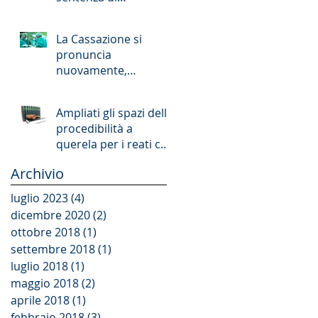
patteggiamento
La Cassazione si
pronuncia
nuovamente,
delineandone i
confini, sul principio
Ampliati gli spazi della
di affidamento
procedibilità a
nell&#39
querela per i reati che
offendono la persona
Archivio
e il patrimoni
luglio 2023
(4)
4 post
dicembre 2020
(2)
2 post
ottobre 2018
(1)
1 post
settembre 2018
(1)
1 post
luglio 2018
(1)
1 post
maggio 2018
(2)
2 post
aprile 2018
(1)
1 post
febbraio 2018
(3)
3 post