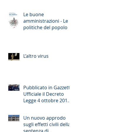
Le buone
amministrazioni - Le
politiche del popolo
L’altro virus
Pubblicato in Gazzetta
Ufficiale il Decreto
Legge 4 ottobre 2018
n. 113 (cd. decreto
sicurezza)
Un nuovo approdo
sugli effetti civili della
sentenza di