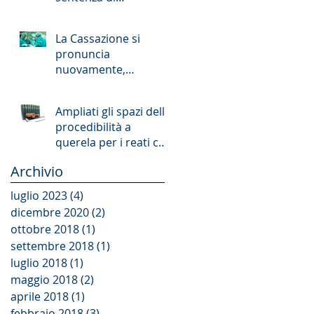
patteggiamento
La Cassazione si
pronuncia
nuovamente,
delineandone i
confini, sul principio
Ampliati gli spazi della
di affidamento
procedibilità a
nell&#39
querela per i reati che
offendono la persona
Archivio
e il patrimoni
luglio 2023
(4)
4 post
dicembre 2020
(2)
2 post
ottobre 2018
(1)
1 post
settembre 2018
(1)
1 post
luglio 2018
(1)
1 post
maggio 2018
(2)
2 post
aprile 2018
(1)
1 post
febbraio 2018
(3)
3 post