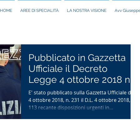
HOME
AREE DI SPECIALITÀ
LA NOSTRA VISIONE
Avv Giuseppe
Pubblicato in Gazzetta
Ufficiale il Decreto
Legge 4 ottobre 2018 n.
113 (cd. decreto
E' stato pubblicato sulla Gazzetta Ufficiale del
sicurezza)
4 ottobre 2018, n. 231 il D.L. 4 ottobre 2018, n.
113 recante disposizioni urgenti in...