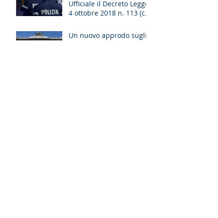
Ufficiale il Decreto Legge
4 ottobre 2018 n. 113 (cd.
decreto sicurezza)
Un nuovo approdo sugli
effetti civili della
sentenza di
patteggiamento
La Cassazione si
pronuncia nuovamente,
delineandone i confini,
sul principio di
affidamento nell&#39
Ampliati gli spazi della
procedibilità a querela
per i reati che offendono
la persona e il patrimoni
Archivio
luglio 2023
(4)
4 post
dicembre 2020
(2)
2 post
ottobre 2018
(1)
1 post